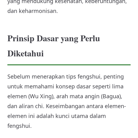
yang mendukung kesehatan, keberuntungan,
dan keharmonisan.
Prinsip Dasar yang Perlu
Diketahui
Sebelum menerapkan tips fengshui, penting
untuk memahami konsep dasar seperti lima
elemen (Wu Xing), arah mata angin (Bagua),
dan aliran chi. Keseimbangan antara elemen-
elemen ini adalah kunci utama dalam
fengshui.